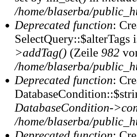
/home/blaserba/public_htm
Deprecated function
: Cr
SelectQuery::$alterTags 
>addTag()
(Zeile
982
vo
/home/blaserba/public_ht
Deprecated function
: Cr
DatabaseCondition::$stri
DatabaseCondition->com
/home/blaserba/public_ht
Deprecated function
: Cr