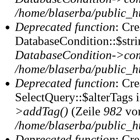
/home/blaserba/public_ht
Deprecated function
: Cr
DatabaseCondition::$stri
DatabaseCondition->com
/home/blaserba/public_ht
Deprecated function
: Cr
SelectQuery::$alterTags 
>addTag()
(Zeile
982
vo
/home/blaserba/public_ht
Deprecated function
: Cr