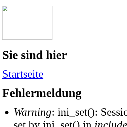
Sie sind hier
Startseite
Fehlermeldung
Warning
: ini_set(): Sess
set by ini_set() in
includ