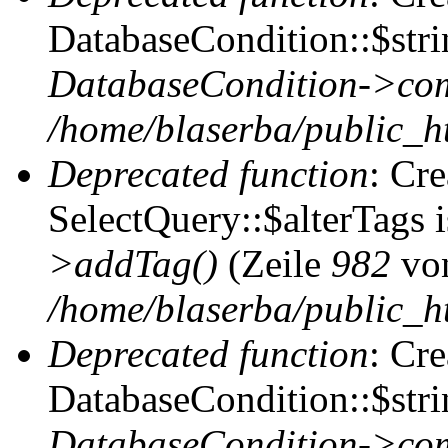
DatabaseCondition::$stri
DatabaseCondition->com
/home/blaserba/public_ht
Deprecated function
: Cr
SelectQuery::$alterTags 
>addTag()
(Zeile
982
vo
/home/blaserba/public_ht
Deprecated function
: Cr
DatabaseCondition::$stri
DatabaseCondition->com