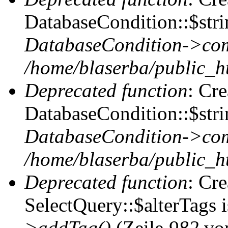
DatabaseCondition::$stri
DatabaseCondition->com
/home/blaserba/public_ht
Deprecated function
: Cr
DatabaseCondition::$stri
DatabaseCondition->com
/home/blaserba/public_ht
Deprecated function
: Cr
SelectQuery::$alterTags 
>addTag()
(Zeile
982
vo