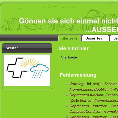
Startseite
Unser Team
Un
Sie sind hier
Wetter
Startseite
Fehlermeldung
Warning
: ini_set(): Sessi
/home/blaserba/public_html/si
Deprecated function
: Creati
(Zeile
982
von
/home/blaserb
Deprecated function
: Crea
DatabaseCondition->compile
Deprecated function
: Crea