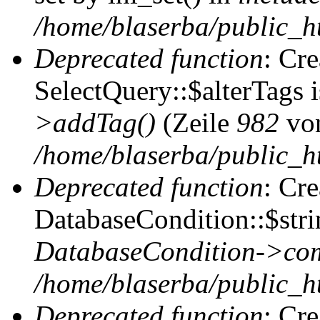
/home/blaserba/public_htm
Deprecated function
: Cr
SelectQuery::$alterTags 
>addTag()
(Zeile
982
vo
/home/blaserba/public_ht
Deprecated function
: Cr
DatabaseCondition::$stri
DatabaseCondition->com
/home/blaserba/public_ht
Deprecated function
: Cr