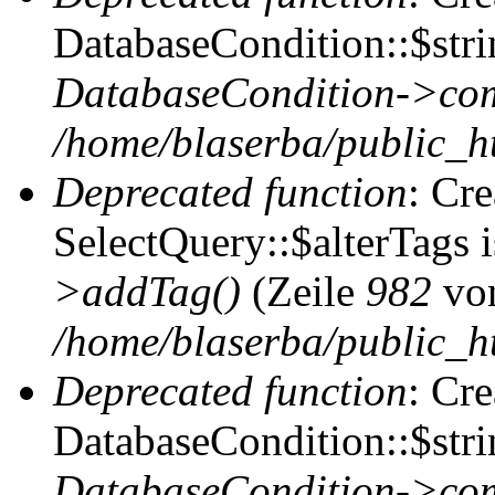
DatabaseCondition::$stri
DatabaseCondition->com
/home/blaserba/public_ht
Deprecated function
: Cr
SelectQuery::$alterTags 
>addTag()
(Zeile
982
vo
/home/blaserba/public_ht
Deprecated function
: Cr
DatabaseCondition::$stri
DatabaseCondition->com