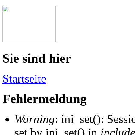
Sie sind hier
Startseite
Fehlermeldung
Warning
: ini_set(): Sess
set by ini_set() in
includ