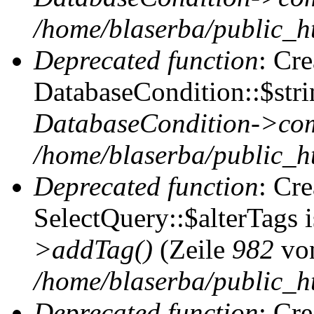
/home/blaserba/public_ht
Deprecated function
: Cr
DatabaseCondition::$stri
DatabaseCondition->com
/home/blaserba/public_ht
Deprecated function
: Cr
SelectQuery::$alterTags 
>addTag()
(Zeile
982
vo
/home/blaserba/public_ht
Deprecated function
: Cr