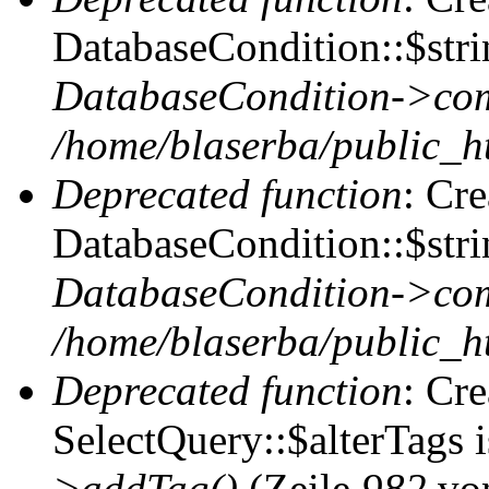
DatabaseCondition::$stri
DatabaseCondition->com
/home/blaserba/public_ht
Deprecated function
: Cr
DatabaseCondition::$stri
DatabaseCondition->com
/home/blaserba/public_ht
Deprecated function
: Cr
SelectQuery::$alterTags 
>addTag()
(Zeile
982
vo