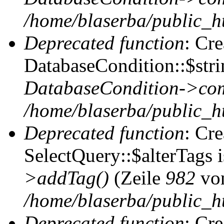
/home/blaserba/public_ht
Deprecated function
: Cr
DatabaseCondition::$stri
DatabaseCondition->com
/home/blaserba/public_ht
Deprecated function
: Cr
SelectQuery::$alterTags 
>addTag()
(Zeile
982
vo
/home/blaserba/public_ht
Deprecated function
: Cr