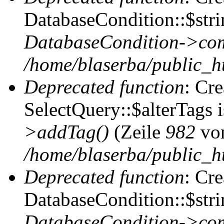
DatabaseCondition::$stri
DatabaseCondition->com
/home/blaserba/public_ht
Deprecated function
: Cr
SelectQuery::$alterTags 
>addTag()
(Zeile
982
vo
/home/blaserba/public_ht
Deprecated function
: Cr
DatabaseCondition::$stri
DatabaseCondition->com