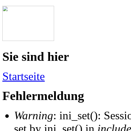
Sie sind hier
Startseite
Fehlermeldung
Warning
: ini_set(): Sess
set by ini_set() in
includ