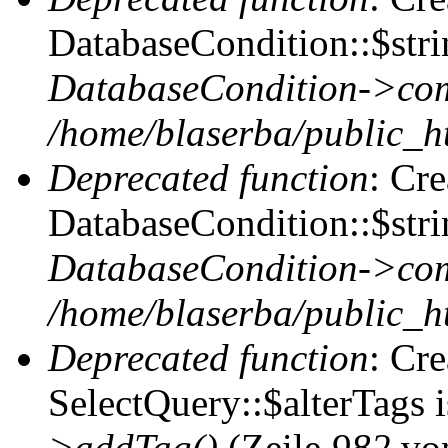
DatabaseCondition::$stri
DatabaseCondition->com
/home/blaserba/public_ht
Deprecated function
: Cr
DatabaseCondition::$stri
DatabaseCondition->com
/home/blaserba/public_ht
Deprecated function
: Cr
SelectQuery::$alterTags 
>addTag()
(Zeile
982
vo