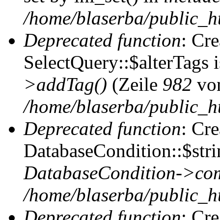
/home/blaserba/public_htm
Deprecated function
: Cr
SelectQuery::$alterTags 
>addTag()
(Zeile
982
vo
/home/blaserba/public_ht
Deprecated function
: Cr
DatabaseCondition::$stri
DatabaseCondition->com
/home/blaserba/public_ht
Deprecated function
: Cr